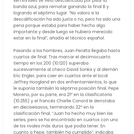
semifinales se veía descalificada por pisar la
banda azul, para rematar ganando la final B y
logrando el séptimo lugar. “No valoro si la
descalificación ha sido justa o no, pero ha sido una
pena porque estaba para haber hecho algo
importante y desde luego se hubiera merecido
estar en la final”, añadía el técnico español.
Pasando a los hombres, Juan Peralta llegaba hasta
cuartos de final. Tras marcar el decimocuarto
tiempo en los 200 (10.120) superaba
sucesivamente al checo David Sonka y al alemán
Eric Engler, para caer en cuartos ante el local
Jeffrey Hoogland en dos enfrentamientos, lo que
le suponía también la séptima posición final. Pepe
Moreno, por su parte, era 21º en la clasificatoria
(10.255) y el francés Charlie Conord le derrotaba
en dieciseisavos, terminando 22º en la
clasificación final. “Juan ha hecho muy bien las
series, pero se ha encontrado en cuartos con uno
de los rivales más duros que podía tener. En
cuanto a Pepe, también ha cumplido”, indicaba