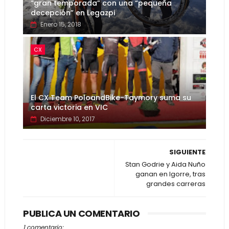
“gran temporada” con una “pequeña
decepción” en Legazpi
Enero 15, 2018
CX
El CX Team PoloandBike-Taymory suma su
carta victoria en VIC
Diciembre 10, 2017
SIGUIENTE
Stan Godrie y Aida Nuño
ganan en Igorre, tras
grandes carreras
PUBLICA UN COMENTARIO
1 comentario: