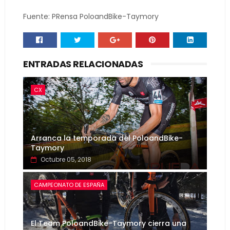
Fuente: PRensa PoloandBike-Taymory
ENTRADAS RELACIONADAS
CX
Arranca la temporada del PoloandBike-
Taymory
Octubre 05, 2018
CAMPEONATO DE ESPAÑA
El Team PoloandBike-Taymory cierra una