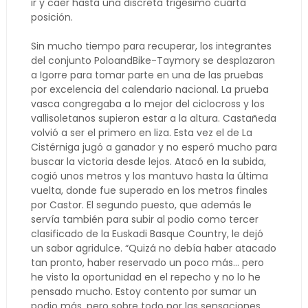
ir y caer hasta una discreta trigésimo cuarta
posición.
Sin mucho tiempo para recuperar, los integrantes
del conjunto PoloandBike-Taymory se desplazaron
a Igorre para tomar parte en una de las pruebas
por excelencia del calendario nacional. La prueba
vasca congregaba a lo mejor del ciclocross y los
vallisoletanos supieron estar a la altura. Castañeda
volvió a ser el primero en liza. Esta vez el de La
Cistérniga jugó a ganador y no esperó mucho para
buscar la victoria desde lejos. Atacó en la subida,
cogió unos metros y los mantuvo hasta la última
vuelta, donde fue superado en los metros finales
por Castor. El segundo puesto, que además le
servía también para subir al podio como tercer
clasificado de la Euskadi Basque Country, le dejó
un sabor agridulce. “Quizá no debía haber atacado
tan pronto, haber reservado un poco más… pero
he visto la oportunidad en el repecho y no lo he
pensado mucho. Estoy contento por sumar un
podio más, pero sobre todo por las sensaciones