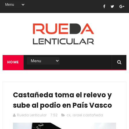
HOME
Castañeda toma el relevo y
sube al podio en País Vasco
Rueda Lenticular
7:52
cx
,
israel castañeda