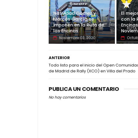
Natividad Gómez y
El mejo
Marcos García se
con la 
imponen en la Ruta de
Encinas
las Encinas
Noviem
Noviembre 03, 2020
Octub
ANTERIOR
Todo listo para el inicio del Open Comunida
de Madrid de Rally (XCO) en Villa del Prado
PUBLICA UN COMENTARIO
No hay comentarios