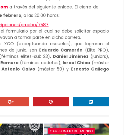
com
a través del siguiente enlace. El cierre de
e febrero
, a las 20:00 horas:
cripciones/prueba/7587
l formulario por el cual se debe solicitar espacio
e vayan a tomar parte en dicha carrera.
 XCO (exceptuando escuelas), que lograron el
mes de junio, son
Eduardo Camarón
(Elite PRO),
féminas elites-sub 23),
Daniel Jiménez
(juniors),
 Romero
(féminas cadetes),
Israel Chica
(máster
 Antonio Calvo
(máster 50) y
Ernesto Gallego
CAMPEONATO DEL MUNDO