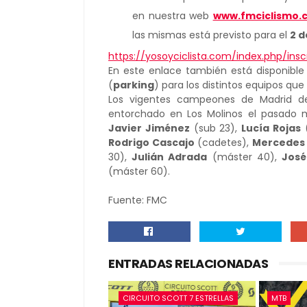
en nuestra web
www.fmciclismo.
las mismas está previsto para el
2 d
https://yosoyciclista.com/index.php/ins
En este enlace también está disponible e
(
parking
) para los distintos equipos qu
Los vigentes campeones de Madrid de
entorchado en Los Molinos el pasado 
Javier Jiménez
(sub 23),
Lucía Rojas
(
Rodrigo Cascajo
(cadetes),
Mercedes
30),
Julián Adrada
(máster 40),
José
(máster 60).
Fuente: FMC
ENTRADAS RELACIONADAS
CIRCUITO SCOTT 7 ESTRELLAS
MTB