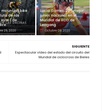
r mountain bike
Lucía Gómez, 23ª, mejor
Ruta de las
junior nacional en el
 este 1 de
Mundial de XCO de
bre
Leogang
re 29, 2020
Octubre 09, 2020
SIGUIENTE
d
Espectacular vídeo del estado del circuito del
Mundial de ciclocross de Bieles