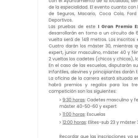
con el Ayuntamiento de la localidad, s
de la especialidad. El evento cuanto con 
de Seguros, Macario, Coca Cola, Ford
Deportivos.
Las pruebas de este
I Gran Premio 
desarrollarán en torno a un circuito de 
vuelta será de 148 metros. Los inscritos
Cuatro darán los máster 30, mientras qu
expert, junior masculino, máster 40 y fé
2 vueltas los cadetes (chicos y chicas), l
En el caso de las escuelas, disputarán 
Infantiles, alevines y principiantes darán t
La oficina de la carrera estará situada
habrá premios y regalos para los tre
competición son los siguientes:
9:30 horas
: Cadetes masculino y f
máster 40-50-60 y expert
11:00 horas
: Escuelas
12:00 horas
: Elites-sub 23 y máster
Recordar que las inscripciones ya s