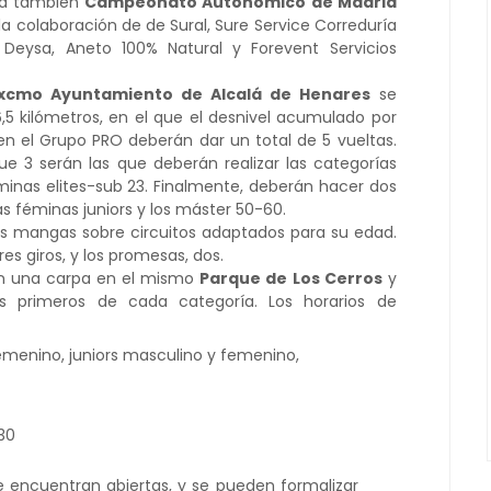
erá también
Campeonato Autonómico de Madrid
la colaboración de de Sural, Sure Service Correduría
 Deysa, Aneto 100% Natural y Forevent Servicios
Excmo Ayuntamiento de Alcalá de Henares
se
6,5 kilómetros, en el que el desnivel acumulado por
 en el Grupo PRO deberán dar un total de 5 vueltas.
e 3 serán las que deberán realizar las categorías
minas elites-sub 23. Finalmente, deberán hacer dos
as féminas juniors y los máster 50-60.
sus mangas sobre circuitos adaptados para su edad.
res giros, y los promesas, dos.
 en una carpa en el mismo
Parque de Los Cerros
y
s primeros de cada categoría. Los horarios de
emenino, juniors masculino y femenino,
 30
e encuentran abiertas, y se pueden formalizar