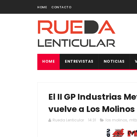
HOME
CONTACTO
HOME
ENTREVISTAS
NOTICIAS
El II GP Industrias 
vuelve a Los Molinos
Rueda Lenticular
14:31
los molinos
,
mtb