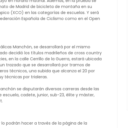
ayo en horario matinal. Además, en la prueba se
nato de Madrid de bicicleta de montaña en su
pico (XCO) en las categorías de escuelas. Y será
l Federación Española de Ciclismo como en el Open
tálicas Manchón, se desarrollará por el mismo
sado decidió los títulos madrileños de cross country
es, en la calle Cerrillo de la Guerra, estará ubicada
r un trazado que se desarrollará por tramos de
eros técnicos, una subida que alcanza el 20 por
y técnicas por trialeras.
 Manchón se disputarán diversas carreras desde las
escuela, cadete, junior, sub-23, élite y máster,
t.
ir lo podrán hacer a través de la página de la