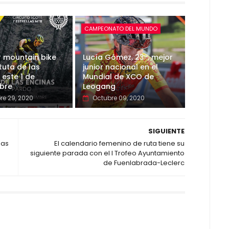
CAMPEONATO DEL MUNDO
r mountain bike
Lucía Gómez, 23ª, mejor
Ruta de las
junior nacional en el
 este 1 de
Mundial de XCO de
bre
Leogang
re 29, 2020
Octubre 09, 2020
SIGUIENTE
nas
El calendario femenino de ruta tiene su
siguiente parada con el I Trofeo Ayuntamiento
de Fuenlabrada-Leclerc