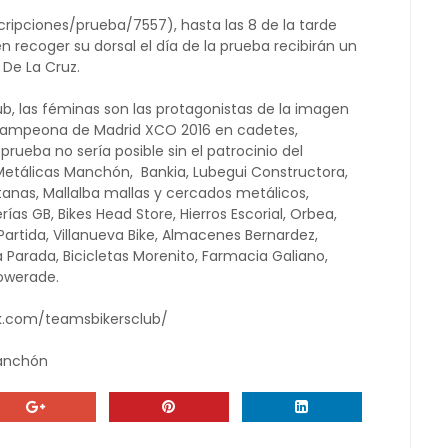
cripciones/prueba/7557), hasta las 8 de la tarde
n recoger su dorsal el día de la prueba recibirán un
 De La Cruz.
b, las féminas son las protagonistas de la imagen
a Campeona de Madrid XCO 2016 en cadetes,
rueba no sería posible sin el patrocinio del
Metálicas Manchón, Bankia, Lubegui Constructora,
ntanas, Mallalba mallas y cercados metálicos,
ías GB, Bikes Head Store, Hierros Escorial, Orbea,
Partida, Villanueva Bike, Almacenes Bernardez,
 Parada, Bicicletas Morenito, Farmacia Galiano,
Powerade.
k.com/teamsbikersclub/
Manchón