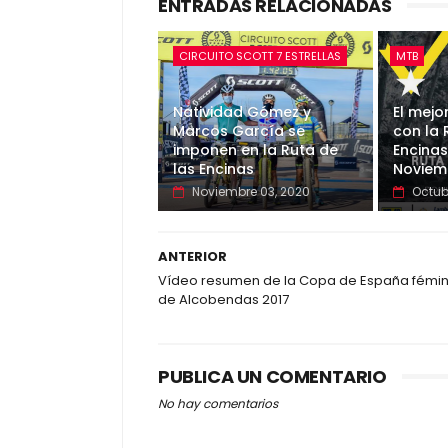
ENTRADAS RELACIONADAS
CIRCUITO SCOTT 7 ESTRELLAS
MTB
Natividad Gómez y
El mejo
Marcos García se
con la 
imponen en la Ruta de
Encinas
las Encinas
Noviem
Noviembre 03, 2020
Octub
ANTERIOR
Vídeo resumen de la Copa de España fémi
de Alcobendas 2017
PUBLICA UN COMENTARIO
No hay comentarios