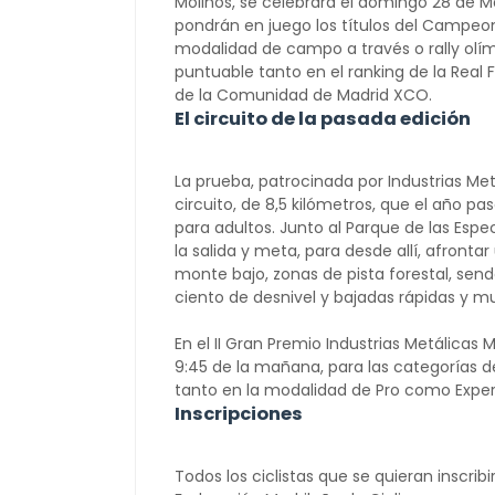
Molinos, se celebrará el domingo 28 de M
pondrán en juego los títulos del Campeo
modalidad de campo a través o rally olím
puntuable tanto en el ranking de la Rea
de la Comunidad de Madrid XCO.
El circuito de la pasada edición
La prueba, patrocinada por Industrias Me
circuito, de 8,5 kilómetros, que el año pa
para adultos. Junto al Parque de las Especi
la salida y meta, para desde allí, afronta
monte bajo, zonas de pista forestal, send
ciento de desnivel y bajadas rápidas y mu
En el II Gran Premio Industrias Metálicas
9:45 de la mañana, para las categorías de 
tanto en la modalidad de Pro como Exper
Inscripciones
Todos los ciclistas que se quieran inscrib