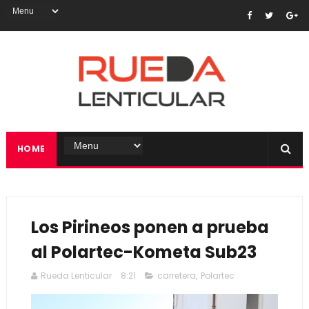
HOME
Los Pirineos ponen a prueba
al Polartec-Kometa Sub23
Rueda Lenticular
8:21
carretera
,
Polartec