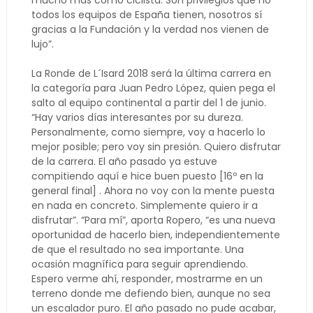
mucho más como ciclista. Son privilegios que no
todos los equipos de España tienen, nosotros sí
gracias a la Fundación y la verdad nos vienen de
lujo”.
La Ronde de L´Isard 2018 será la última carrera en
la categoría para Juan Pedro López, quien pega el
salto al equipo continental a partir del 1 de junio.
“Hay varios días interesantes por su dureza.
Personalmente, como siempre, voy a hacerlo lo
mejor posible; pero voy sin presión. Quiero disfrutar
de la carrera. El año pasado ya estuve
compitiendo aquí e hice buen puesto [16º en la
general final] . Ahora no voy con la mente puesta
en nada en concreto. Simplemente quiero ir a
disfrutar”. “Para mí”, aporta Ropero, “es una nueva
oportunidad de hacerlo bien, independientemente
de que el resultado no sea importante. Una
ocasión magnífica para seguir aprendiendo.
Espero verme ahí, responder, mostrarme en un
terreno donde me defiendo bien, aunque no sea
un escalador puro. El año pasado no pude acabar,