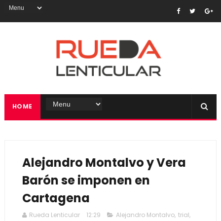
HOME
Alejandro Montalvo y Vera
Barón se imponen en
Cartagena
Rueda Lenticular
12:29
Alejandro Montalvo
,
trial
,