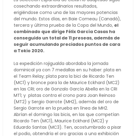
cosechando extraordinarios resultados,
erigiéndose como una de las mayores potencias
del mundo. Estos días, en Baie Comeau (Canadá),
tercera y última prueba de la Copa del Mundo,
el
combinado que dirige Félix García Casas ha
conseguido un total de 11 preseas, además de
seguir acumulando preciados puntos de cara
a Tokio 2020.
La expedición rojigualda abordaba la jornada
dominical ya con 7 medallas en su haber: plata en
el Team Relay; plata para la bici de Ricardo Ten
(MC1) y bronce para la de Maurice Eckhard (MC2)
en las CRI; oro de Gonzalo García Abella en la CRI
MT1; y
platas contra el crono para Joan Reinoso
(MT2) y Sergio Garrote (MH2), además del oro de
Sergio Garrote en la prueba en línea de MH2.
Abrían el domingo las bicis, en las que competían
Ricardo Ten (MC1), Maurice Eckhard (MC2) y
Eduardo Santas (MC3).
Ten, acostumbrado a pisar
el podio, obtendría el oro gracias a una exhibición