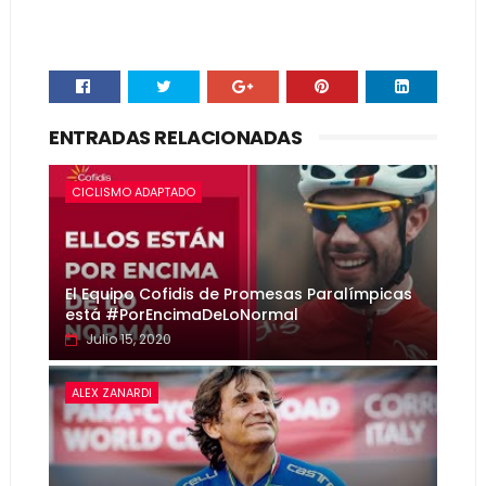
ENTRADAS RELACIONADAS
CICLISMO ADAPTADO
El Equipo Cofidis de Promesas Paralímpicas
está #PorEncimaDeLoNormal
Julio 15, 2020
ALEX ZANARDI