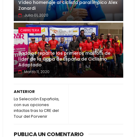
Vídeo homenaje al ciclista paralímpico Alex
Zanardi
Julio 01, 2020
CARRETERA
Badajoz reparte los primeros maillots de
líder de la Copa de España de Ciclismo
Adaptado
Marzo 11, 2020
ANTERIOR
La Selección Española,
con sus opciones
intactas tras la CRE del
Tour del Porvenir
PUBLICA UN COMENTARIO