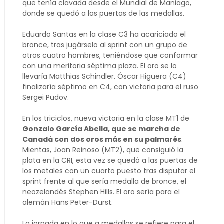
que tenía clavada desde el Mundial de Maniago,
donde se quedó a las puertas de las medallas.
Eduardo Santas en la clase C3 ha acariciado el
bronce, tras jugárselo al sprint con un grupo de
otros cuatro hombres, teniéndose que conformar
con una meritoria séptima plaza. El oro se lo
llevaría Matthias Schindler. Óscar Higuera (C4)
finalizaría séptimo en C4, con victoria para el ruso
Sergei Pudov.
En los triciclos, nueva victoria en la clase MT1 de
Gonzalo García Abella, que se marcha de
Canadá con dos oros más en su palmarés
.
Mientas, Joan Reinoso (MT2), que consiguió la
plata en la CRI, esta vez se quedó a las puertas de
los metales con un cuarto puesto tras disputar el
sprint frente al que sería medalla de bronce, el
neozelandés Stephen Hills. El oro sería para el
alemán Hans Peter-Durst.
La jornada en lo que a medallas se refiere para el