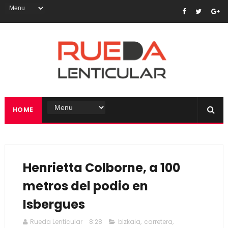
HOME
Henrietta Colborne, a 100
metros del podio en
Isbergues
Rueda Lenticular
8:28
bizkaia
,
carretera
,