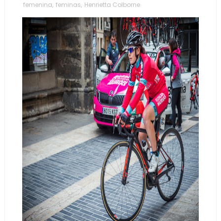
femenina
,
feminas
,
Henrietta Colborne