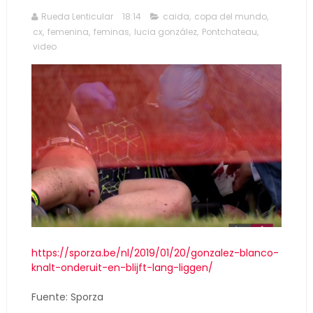
Rueda Lenticular
18:14
caida
,
copa del mundo
,
cx
,
femenina
,
feminas
,
lucia gonzález
,
Pontchateau
,
video
https://sporza.be/nl/2019/01/20/gonzalez-blanco-
knalt-onderuit-en-blijft-lang-liggen/
Fuente: Sporza