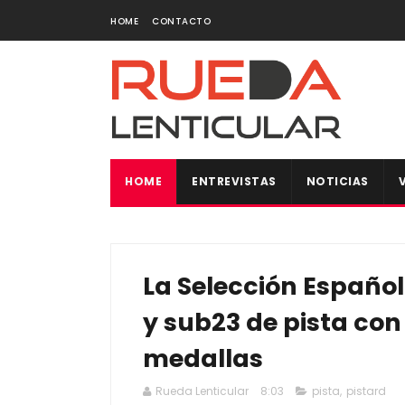
HOME
CONTACTO
HOME
ENTREVISTAS
NOTICIAS
La Selección Española
y sub23 de pista co
medallas
Rueda Lenticular
8:03
pista
,
pistard