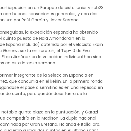
participación en un Europeo de pista junior y sub23
a con buenas sensaciones generales, y con dos
nium por Raúl García y Javier Serrano.
onseguidas, la expedición española ha obtenido
el quinto puesto de Naia Amondarain en la
e España incluido) obtenida por el velocista Ekain
ía Gómez, sexta en scratch; el Top-10 de Eva
kain Jiménez en la velocidad individual han sido
os en esta intensa semana.
l primer integrante de la Selección Española en
ínez, que concurría en el keirin. En la primera ronda,
, jugándose el pase a semifinales en una repesca en
nando quinto, pero quedándose fuera de la
notable quinta plaza en la puntuación, y Garazi
 que competiría en la Madison. La dupla nacional
dominada por Gran Bretaña, Holanda e Italia, oro,
o pudieron sumar dos puntos en el último sprint,