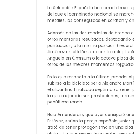
La Selección Española ha cerrado hoy su 
del que el combinado nacional se march
metales, los conseguidos en scratch y óm
Además de las dos medallas de bronce c
otros meritorios resultados, destacando 
puntuación, o la misma posición (récord d
Jiménez en el kilómetro contrarreloj. Luc
Anguela en Ómnium o la octava plaza de E
otros de los mejores momentos rojiguald
En lo que respecta a la última jornada, e
subirse a la bicicleta sería Alejandro Mart
el alicantino finalizaba séptimo su serie
la que mejoraría sus prestaciones, termi
penúltima ronda.
Naia Amondarain, que ayer consiguió una 
Estévez, serían la pareja española junior
trató de tener protagonismo en una cita 
plata y bronce respectivamente, pero sol