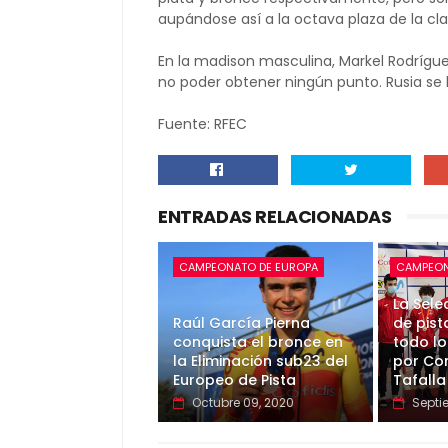
aupándose así a la octava plaza de la cla
En la madison masculina, Markel Rodríguez
no poder obtener ningún punto. Rusia se ll
Fuente: RFEC
ENTRADAS RELACIONADAS
CAMPEONATO DE EUROPA
CAMPEON
La Sele
Raúl García Pierna
de pist
conquista el bronce en
todo lo 
la Eliminación sub23 del
por Co
Europeo de Pista
Tafalla
Octubre 09, 2020
Septi