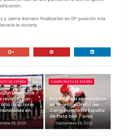
sificación.
 y Jaime Romero finalizarían en 13ª posición tras
evaría la victoria.
ATO DE ESPAÑA
CAMPEONATO DE ESPAÑA
cción Madrileña
a revalidó por
Eva Anguela se convierte
alto la victoria
en la gran estrella del
munidades en
Campeonato de España
de Pista con 7 oros
embre 29, 2020
Septiembre 28, 2020