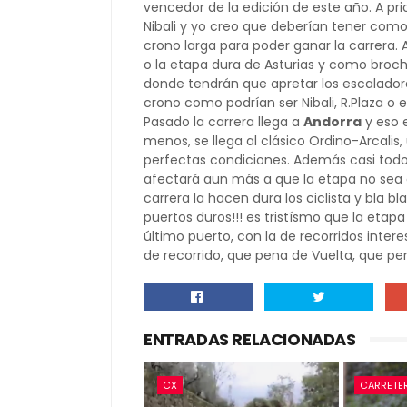
vencedor de la edición de este año. A prio
Nibali y yo creo que deberían tener como
crono larga para poder ganar la carrera.
o la etapa dura de Asturias y como broche
donde tendrán que apretar los escalador
crono como podrían ser Nibali, R.Plaza o
Pasado la carrera llega a
Andorra
y eso e
menos, se llega al clásico Ordino-Arcalis,
perfectas condiciones. Además casi todo
afectará aun más a que la etapa no sea 
carrera la hacen dura los ciclista y bla 
puertos duros!!! es tristísmo que la eta
último puerto, con la de recorridos inte
de recorrido, que pena de Vuelta, que pen
ENTRADAS RELACIONADAS
CX
CARRETE