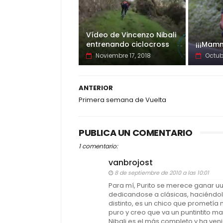
Vídeo de Vincenzo Nibali
entrenando ciclocross
¡¡¡Mamm
Noviembre 17, 2018
Octub
ANTERIOR
Primera semana de Vuelta
PUBLICA UN COMENTARIO
1 comentario:
vanbrojost
8 de septiembre de 2010 a las 10:01
Para mí, Purito se merece ganar uu
dedicandose a clásicas, haciéndolo
distinto, es un chico que prometía 
puro y creo que va un puntintito ma
Nibali es el más completo y ha ven