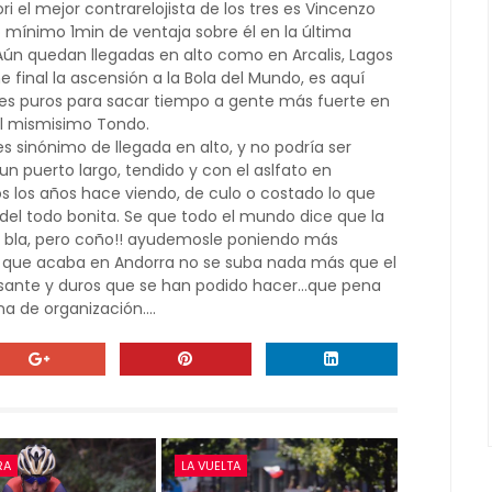
ri el mejor contrarelojista de los tres es Vincenzo
 mínimo 1min de ventaja sobre él en la última
 Aún quedan llegadas en alto como en Arcalis, Lagos
 final la ascensión a la Bola del Mundo, es aquí
es puros para sacar tiempo a gente más fuerte en
 el mismisimo Tondo.
s sinónimo de llegada en alto, y no podría ser
 un puerto largo, tendido y con el aslfato en
s los años hace viendo, de culo o costado lo que
del todo bonita. Se que todo el mundo dice que la
bla bla, pero coño!! ayudemosle poniendo más
pa que acaba en Andorra no se suba nada más que el
resante y duros que se han podido hacer...que pena
a de organización....
RA
LA VUELTA