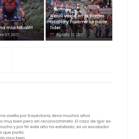
Nibali vuela en el primer
asalto y Froome se pone
a mía Nibali!!!
líder
re 07, 2017
Agosto 21, 2017
na vuelta por trayectoria, lleva muchos años
 muy bien pero sin reconocimineto. El caso de Igor es
mucho y por fin este año ha estallado, es un escalador
s que purito.
ido muy bien.