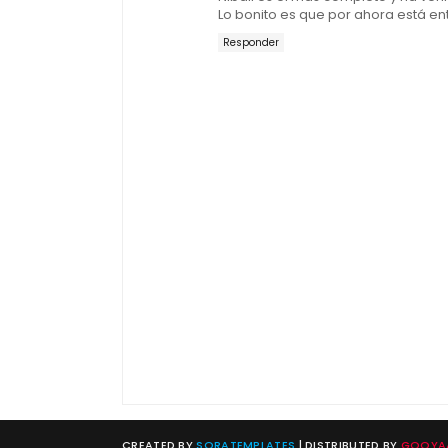
Lo bonito es que por ahora está ent
Responder
CREATED BY
SORATEMPLATES
| DISTRIBUTED BY
GOOYAA