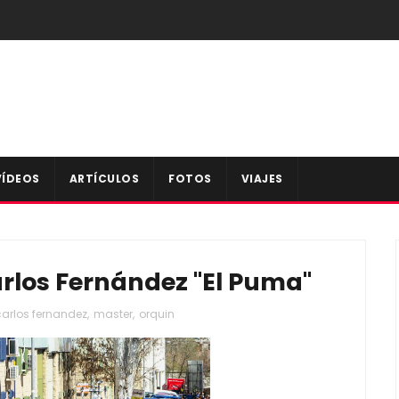
VÍDEOS
ARTÍCULOS
FOTOS
VIAJES
arlos Fernández "El Puma"
carlos fernandez
,
master
,
orquin