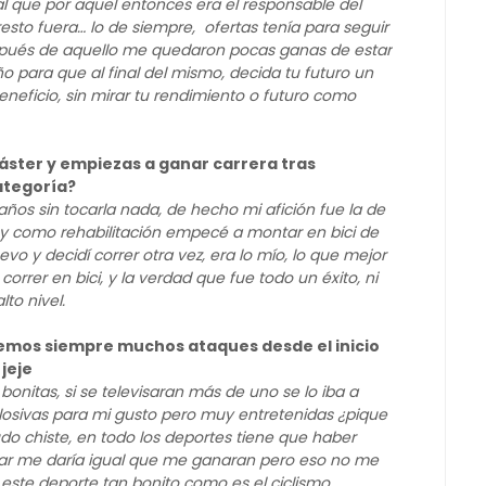
 que por aquel entonces era el responsable del
sto fuera… lo de siempre, ofertas tenía para seguir
spués de aquello me quedaron pocas ganas de estar
 para que al final del mismo, decida tu futuro un
eneficio, sin mirar tu rendimiento o futuro como
máster y empiezas a ganar carrera tras
ategoría?
ños sin tocarla nada, de hecho mi afición fue la de
 y como rehabilitación empecé a montar en bici de
vo y decidí correr otra vez, era lo mío, lo que mejor
correr en bici, y la verdad que fue todo un éxito, ni
to nivel.
emos siempre muchos ataques desde el inicio
 jeje
onitas, si se televisaran más de uno se lo iba a
osivas para mi gusto pero muy entretenidas ¿pique
udo chiste, en todo los deportes tiene que haber
enar me daría igual que me ganaran pero eso no me
este deporte tan bonito como es el ciclismo.