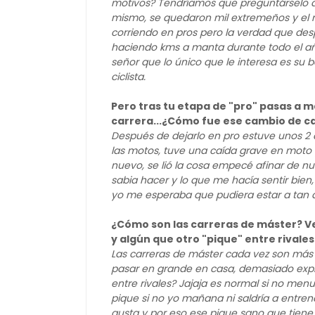
motivos? Tendríamos que preguntárselo al
mismo, se quedaron mil extremeños y el re
corriendo en pros pero la verdad que de
haciendo kms a manta durante todo el año
señor que lo único que le interesa es su b
ciclista.
Pero tras tu etapa de "pro" pasas a 
carrera...¿Cómo fue ese cambio de c
Después de dejarlo en pro estuve unos 2 a
las motos, tuve una caída grave en moto
nuevo, se lió la cosa empecé afinar de nue
sabia hacer y lo que me hacía sentir bien, 
yo me esperaba que pudiera estar a tan al
¿Cómo son las carreras de máster? V
y algún que otro "pique" entre rivales
Las carreras de máster cada vez son más b
pasar en grande en casa, demasiado expl
entre rivales? Jajaja es normal si no men
pique si no yo mañana ni saldría a entr
gusta y por eso ese pique sano que tiene 