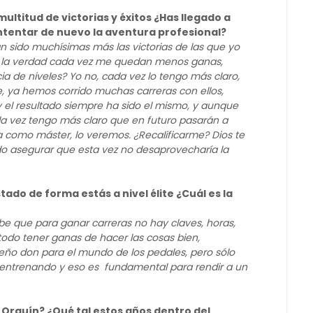
ultitud de victorias y éxitos ¿Has llegado a
 intentar de nuevo la aventura profesional?
 sido muchísimas más las victorias de las que yo
digo la verdad cada vez me quedan menos ganas,
a de niveles? Yo no, cada vez lo tengo más claro,
te, ya hemos corrido muchas carreras con ellos,
y el resultado siempre ha sido el mismo, y aunque
da vez tengo más claro que en futuro pasarán a
ia como máster, lo veremos. ¿Recalificarme? Dios te
edo asegurar que esta vez no desaprovecharía la
ado de forma estás a nivel élite ¿Cuál es la
be que para ganar carreras no hay claves, horas,
 todo tener ganas de hacer las cosas bien,
ño don para el mundo de los pedales, pero sólo
 entrenando y eso es fundamental para rendir a un
 Orquín? ¿Qué tal estos años dentro del