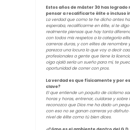
Estos años de máster 30 has logrado m
pensar a recalificarte élite o incluso
La verdad que como te he dicho antes han
esperaba, recalificarme en élite, si te 
realmente piensas que hay tanta diferenci
con todos mis respetos a la categoría eli
carreras duras, y con elites de renombre 
parezca una locura lo que voy a decir ca
profesionales a gente que tiene la licenc
oiga ojalá sería un sueño para mi, te pu
oportunidad de correr con pros.
La verdad es que físicamente y por est
clave?
El que entiende un poquito de ciclismo sa
horas y horas, entrenar, cuidarse y sobre
reconozco que Dios me ha dado un peque
con eso no se ganan carreras yo disfruto
nivel de élite como tú bien dices.
¿Cómo es el ambiente dentro del G.D.