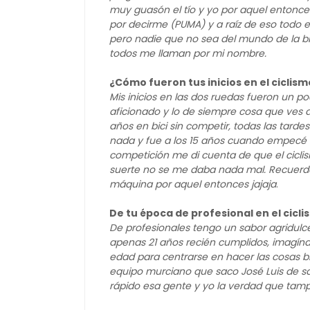
muy guasón el tío y yo por aquel entonces 
por decirme (PUMA) y a raíz de eso todo
pero nadie que no sea del mundo de la bic
todos me llaman por mi nombre.
¿Cómo fueron tus inicios en el ciclis
Mis inicios en las dos ruedas fueron un p
aficionado y lo de siempre cosa que ves 
años en bici sin competir, todas las tard
nada y fue a los 15 años cuando empecé c
competición me di cuenta de que el cicl
suerte no se me daba nada mal. Recuerdo 
máquina por aquel entonces jajaja
.
De tu época de profesional en el cicl
De profesionales tengo un sabor agridulce
apenas 21 años recién cumplidos, imagín
edad para centrarse en hacer las cosas b
equipo murciano que saco José Luis de s
rápido esa gente y yo la verdad que tamp