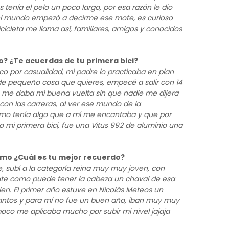
tenía el pelo un poco largo, por esa razón le dio
 el mundo empezó a decirme ese mote, es curioso
icleta me llama así, familiares, amigos y conocidos
mo? ¿Te acuerdas de tu primera bici?
oco por casualidad, mi padre lo practicaba en plan
de pequeño cosa que quieres, empecé a salir con 14
es me daba mi buena vuelta sin que nadie me dijera
on las carreras, al ver ese mundo de la
ismo tenía algo que a mí me encantaba y que por
mi primera bici, fue una Vitus 992 de aluminio una
ismo ¿Cuál es tu mejor recuerdo?
, subí a la categoría reina muy muy joven, con
ate como puede tener la cabeza un chaval de esa
ien. El primer año estuve en Nicolás Meteos un
antos y para mí no fue un buen año, iban muy muy
oco me aplicaba mucho por subir mi nivel jajaja