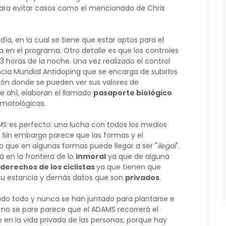
ara evitar casos como el mencionado de Chris
ía, en la cual se tiene que estar aptos para el
ca en el programa. Otro detalle es que los controles
 horas de la noche. Una vez realizado el control
ncia Mundial Antidoping que se encarga de subirlos
tión donde se pueden ver sus valores de
de ahí, elaboran el llamado
pasaporte biológico
ematológicas.
S es perfecto: una lucha con todos los medios
. Sin embargo parece que las formas y el
o que en algunas formas puede llegar a ser "
ilegal
".
tá en la frontera de lo
inmoral
ya que de alguna
 derechos de los ciclistas
ya que tienen que
 su estancia y demás datos que son
privados
.
tado todo y nunca se han juntado para plantarse e
o no se pare parece que el ADAMS recorrerá el
en la vida privada de las personas, porque hay