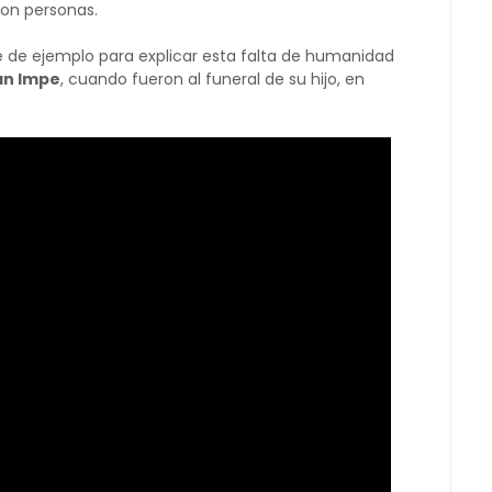
son personas.
e de ejemplo para explicar esta falta de humanidad
an Impe
, cuando fueron al funeral de su hijo, en