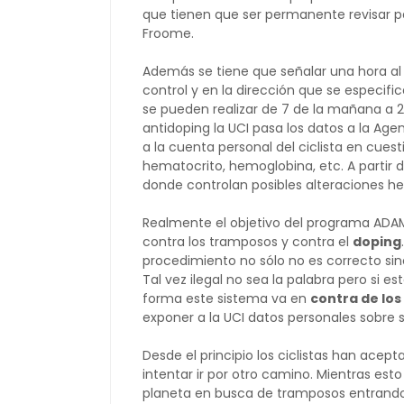
que tienen que ser permanente revisar p
Froome.
Además se tiene que señalar una hora al d
control y en la dirección que se especifi
se pueden realizar de 7 de la mañana a 23
antidoping la UCI pasa los datos a la Age
a la cuenta personal del ciclista en cues
hematocrito, hemoglobina, etc. A partir 
donde controlan posibles alteraciones h
Realmente el objetivo del programa ADAM
contra los tramposos y contra el
doping
procedimiento no sólo no es correcto sin
Tal vez ilegal no sea la palabra pero si es
forma este sistema va en
contra de los
exponer a la UCI datos personales sobre
Desde el principio los ciclistas han acep
intentar ir por otro camino. Mientras est
planeta en busca de tramposos entrando 