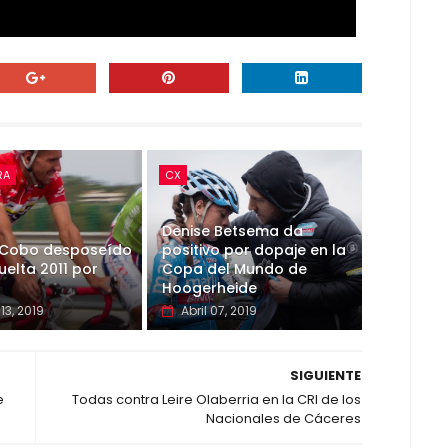
RA
CX
Denise Betsema da
 Cobo desposeído
positivo por dopaje en la
uelta 2011 por
Copa del Mundo de
Hoogerheide
13, 2019
Abril 07, 2019
SIGUIENTE
e
Todas contra Leire Olaberria en la CRI de los
Nacionales de Cáceres