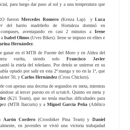
icial, para luego dar paso al sol y a una temperatura que
PRO fueron
Mercedes Romero
(Kenza Lap)
y
Luca
er
del barrio madrileño de Hortaleza dominó en
 compases, aventajando en casi 2 minutos a
Irene
4 a
Isabel Olmos
(Uves Bikes). Irene se impuso en elites e
arina Hernández
.
de ganar en el MTB de Fuente del Moro y en Aldea del
mera vuelta, siendo solo
Francisco Javier
ntó la estela del toledano. Por detrás se unieron en su
bía optado por salir en esta 2ª manga y no en la 1ª, que
máster 50, y
Carlos Hernández
(Cross Chicken).
arle con apenas una docena de segundos en meta, mientras
pándose al tercer puesto en el
scratch
. Quinto en meta y
dez
(K21 Team), que no tenía muchas dificultades para
p
ez (MTB Ilarcuris) y a
Miguel García Peña
(Atlético
an
Aarón Cordero
(Crossbiker Pina Team) y
Daniel
almente, en juveniles se vivió una victoria trabajadad