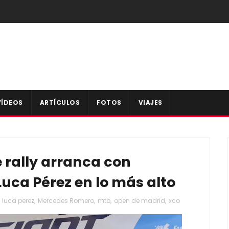
VÍDEOS
ARTÍCULOS
FOTOS
VIAJES
 rally arranca con
uca Pérez en lo más alto
,
luca perez
,
Mercedes Romero
,
mtb
,
open de madrid
,
xco