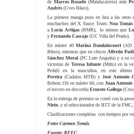
de
Marcos Rosado
(Matalacarrera) ante
Pe
Andrés
(Uves Bikes).
La primera manga puso en liza a las otras 
muchachos del X Sauce Team.
Noa Tomás
a
Lucía Artigas
(RMR),
lo mismo que
Lu
y
Fernando Cascajo
(UC Villa del Prado).
En máster 40
Marina Damlaincourt
(AD C
Bikes), mientras que en chicos
Alfredo Padi
Sánchez Moral
(PC Lute Anguita) y a su 
victorias de
Teresa Infante
(Mitto) en la ve
Pedal) en la masculina, en este últi
Pereira
(Cadalso MTB) y
José Antonio 
Bobruc Oil en máster 60, con
Juan Antonio
el tercero en discordia
Ernesto Gallego
(Cros
En la entrega de premios se contó con la pre
Nieto
, y el seleccionador de BTT de la FMC
Clasificaciones completas
con tiempos por vu
Fotos Carmen Tomás
Fuente: RFEC