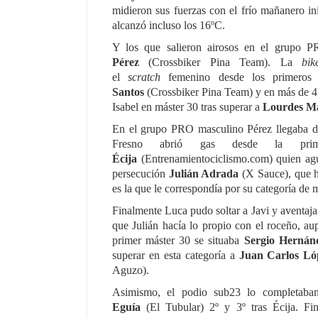
midieron sus fuerzas con el frío mañanero in
alcanzó incluso los 16ºC.
Y los que salieron airosos en el grupo 
Pérez
(Crossbiker Pina Team). La
bik
el
scratch
femenino desde los primeros
Santos
(Crossbiker Pina Team) y en más de 
Isabel en máster 30 tras superar a
Lourdes M
En el grupo PRO masculino Pérez llegaba 
Fresno abrió gas desde la pri
Écija
(Entrenamientociclismo.com) quien agua
persecución
Julián Adrada
(X Sauce), que ha
es la que le correspondía por su categoría de 
Finalmente Luca pudo soltar a Javi y aventaj
que Julián hacía lo propio con el roceño, au
primer máster 30 se situaba
Sergio Hernán
superar en esta categoría a
Juan Carlos Ló
Aguzo).
Asimismo, el podio sub23 lo completab
Eguía
(El Tubular) 2º y 3º tras Écija. Fin