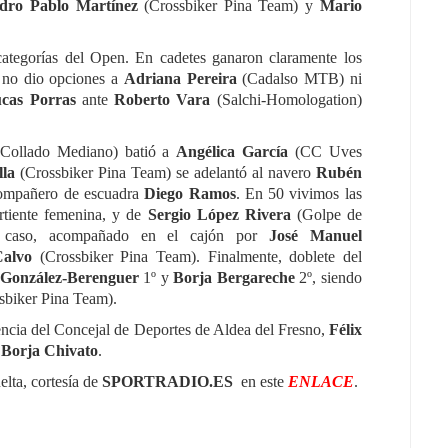
dro Pablo Martínez
(Crossbiker Pina Team) y
Mario
categorías del Open. En cadetes ganaron claramente los
no dio opciones a
Adriana Pereira
(Cadalso MTB) ni
cas Porras
ante
Roberto Vara
(Salchi-Homologation)
ollado Mediano) batió a
Angélica García
(CC Uves
lla
(Crossbiker Pina Team) se adelantó al navero
Rubén
compañero de escuadra
Diego Ramos
. En 50 vivimos las
rtiente femenina, y de
Sergio López Rivera
(Golpe de
mo caso, acompañado en el cajón por
José Manuel
Calvo
(Crossbiker Pina Team). Finalmente, doblete del
 González-Berenguer
1º y
Borja Bergareche
2º, siendo
sbiker Pina Team).
sencia del Concejal de Deportes de Aldea del Fresno,
Félix
,
Borja Chivato
.
elta, cortesía de
SPORTRADIO.ES
en este
ENLACE
.