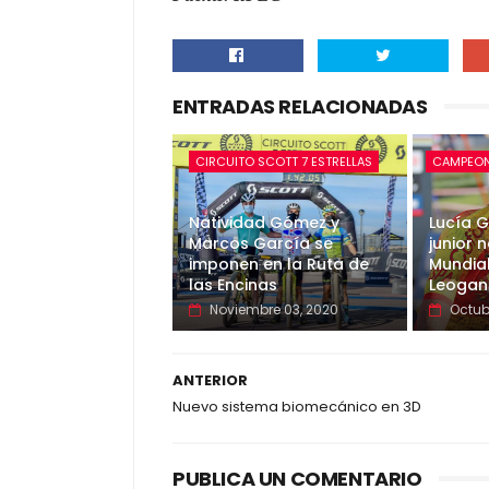
ENTRADAS RELACIONADAS
CIRCUITO SCOTT 7 ESTRELLAS
CAMPEON
Natividad Gómez y
Lucía G
Marcos García se
junior 
imponen en la Ruta de
Mundia
las Encinas
Leogan
Noviembre 03, 2020
Octub
ANTERIOR
Nuevo sistema biomecánico en 3D
PUBLICA UN COMENTARIO