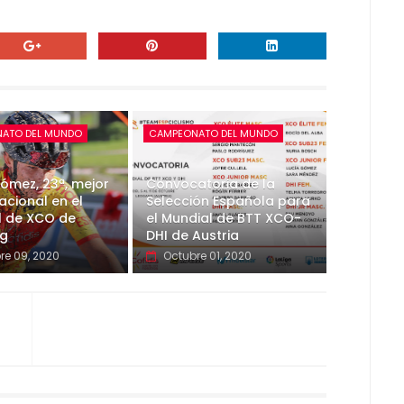
ATO DEL MUNDO
CAMPEONATO DEL MUNDO
ómez, 23ª, mejor
Convocatoria de la
nacional en el
Selección Española para
l de XCO de
el Mundial de BTT XCO-
g
DHI de Austria
re 09, 2020
Octubre 01, 2020