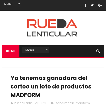
HOME
Ya tenemos ganadora del
sorteo un lote de productos
MADFORM
Rueda Lenticular
8:38
isabel martin
,
madform
,